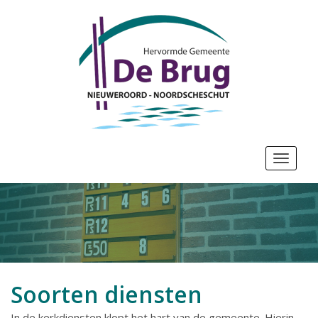
Toggle 
Soorten diensten
In de kerkdiensten klopt het hart van de gemeente. Hierin