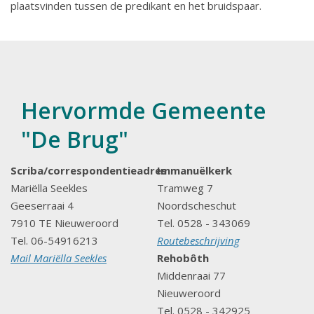
plaatsvinden tussen de predikant en het bruidspaar.
Hervormde Gemeente
"De Brug"
Scriba/correspondentieadres
Immanuëlkerk
Mariëlla Seekles
Tramweg 7
Geeserraai 4
Noordscheschut
7910 TE Nieuweroord
Tel. 0528 - 343069
Tel. 06-54916213
Routebeschrijving
Mail Mariëlla Seekles
Rehobôth
Middenraai 77
Nieuweroord
Tel. 0528 - 342925